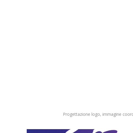
Skip
to
main
content
Progettazione logo, immagine coordi